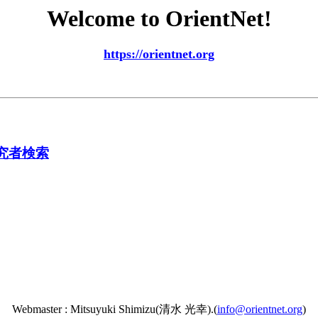
Welcome to OrientNet!
https://orientnet.org
究者検索
Webmaster : Mitsuyuki Shimizu(清水 光幸).(
info@orientnet.org
)