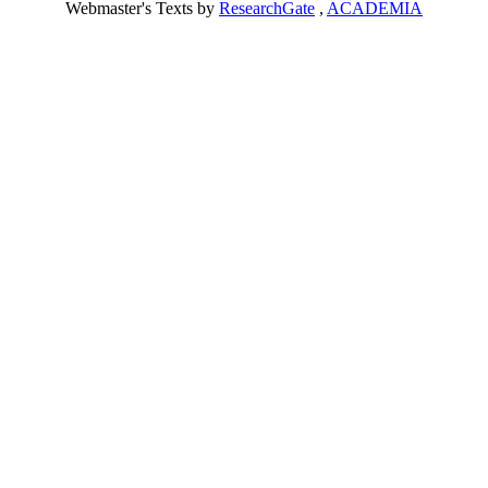
Webmaster's Texts by
ResearchGate
,
ACADEMIA